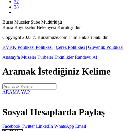
27
28
Bursa Müzeler Şube Müdürlüğü
Bursa Büyükşehir Belediyesi Kuruluşudur.
Copyright
2023
© Bursamuze.com Tüm Hakları Saklıdır.
KVKK Politikası Politikası
|
Çerez Politikası
|
Güvenlik Politikası
Anasayfa
Müzeler
Türbeler
Etkinlikler
Randevu Al
Aramak İstediğiniz Kelime
ARAMA YAP
Sosyal Hesaplarda Paylaş
Facebook
Twitter
LinkedIn
WhatsApp
Email