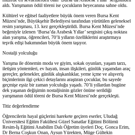
aldı. Yarışmanın ödül töreni ise çocukların heyecanına sahne oldu.
Kültürel ve eğitsel faaliyetlere büyük önem veren Bursa Kent
Müzesi’nde, Büyükşehir Belediyesi tarafından yürütülen geleneksel
resim yarışması, 13. kez gerçekleştirildi. Bursa Kent Müzesi’nde
beğeniyle izlenen ‘Bursa’da Arabesk Yıllar’ sergisini çıkış noktası
alan yarışma, öğrencileri, 70’li yılların özelliklerini araştırmaya
teşvik edişi bakımından büyük önem taşıyor.
Nostalji yolculuğu
Yarışma ile dönemin moda ve giyim, sokak oyunları, yaşam tarzı,
iletişim yöntemleri, ev hayatı, insan ilişkileri, günlük yaşamdan araç
gereçler, gelenekler, günlük alışkanlıklar, yeme içme ve alışveriş
biçimlerinin ilgi çekici detaylarını araştıran çocuklar, bu sayede
geçmişe eşsiz bir zaman yolculuğu yaşadı. 70’li yıllardan bugüne
dek yaşanan değişimin nostaljisinin gözler önüne serildiği
yarışmanın ödül töreni de Bursa Kent Müzesi’nde gerçekleşti.
Titiz değerlendirme
Öğrencilerin hayal güçlerini harekete geçiren eserler, Uludağ
Üniversitesi Eğitim Fakültesi Güzel Sanatlar Eğitimi Bölümü
Resim-İş Eğitimi Anabilim Dalı Öğretim üyeleri Doç. Gonca Erim,
Dr Berna Coşkun Onan, Aysun Yürekten, Müge Gültekin