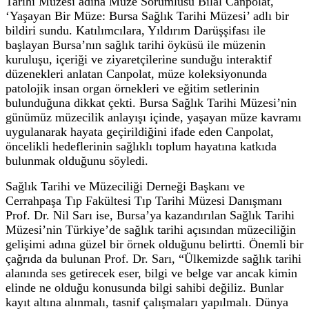
Tarihi Müzesi adına Müze Sorumlusu Bilal Canpolat,
‘Yaşayan Bir Müze: Bursa Sağlık Tarihi Müzesi’ adlı bir
bildiri sundu. Katılımcılara, Yıldırım Darüşşifası ile
başlayan Bursa’nın sağlık tarihi öyküsü ile müzenin
kuruluşu, içeriği ve ziyaretçilerine sunduğu interaktif
düzenekleri anlatan Canpolat, müze koleksiyonunda
patolojik insan organ örnekleri ve eğitim setlerinin
bulunduğuna dikkat çekti. Bursa Sağlık Tarihi Müzesi’nin
günümüz müzecilik anlayışı içinde, yaşayan müze kavramı
uygulanarak hayata geçirildiğini ifade eden Canpolat,
öncelikli hedeflerinin sağlıklı toplum hayatına katkıda
bulunmak olduğunu söyledi.
Sağlık Tarihi ve Müzeciliği Derneği Başkanı ve
Cerrahpaşa Tıp Fakültesi Tıp Tarihi Müzesi Danışmanı
Prof. Dr. Nil Sarı ise, Bursa’ya kazandırılan Sağlık Tarihi
Müzesi’nin Türkiye’de sağlık tarihi açısından müzeciliğin
gelişimi adına güzel bir örnek olduğunu belirtti. Önemli bir
çağrıda da bulunan Prof. Dr. Sarı, “Ülkemizde sağlık tarihi
alanında ses getirecek eser, bilgi ve belge var ancak kimin
elinde ne olduğu konusunda bilgi sahibi değiliz. Bunlar
kayıt altına alınmalı, tasnif çalışmaları yapılmalı. Dünya