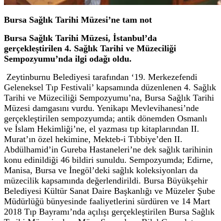
Bursa Sağlık Tarihi Müzesi’ne tam not
Bursa Sağlık Tarihi Müzesi, İstanbul’da
gerçekleştirilen 4. Sağlık Tarihi ve Müzeciliği
Sempozyumu’nda ilgi odağı oldu.
Zeytinburnu Belediyesi tarafından ‘19. Merkezefendi
Geleneksel Tıp Festivali’ kapsamında düzenlenen 4. Sağlık
Tarihi ve Müzeciliği Sempozyumu’na, Bursa Sağlık Tarihi
Müzesi damgasını vurdu. Yenikapı Mevlevihanesi’nde
gerçekleştirilen sempozyumda; antik dönemden Osmanlı
ve İslam Hekimliği’ne, el yazması tıp kitaplarından II.
Murat’ın özel hekimine, Mekteb-i Tıbbiye’den II.
Abdülhamid’in Gureba Hastaneleri’ne dek sağlık tarihinin
konu edinildiği 46 bildiri sunuldu. Sempozyumda; Edirne,
Manisa, Bursa ve İnegöl’deki sağlık koleksiyonları da
müzecilik kapsamında değerlendirildi. Bursa Büyükşehir
Belediyesi Kültür Sanat Daire Başkanlığı ve Müzeler Şube
Müdürlüğü bünyesinde faaliyetlerini sürdüren ve 14 Mart
2018 Tıp Bayramı’nda açılışı gerçekleştirilen Bursa Sağlık