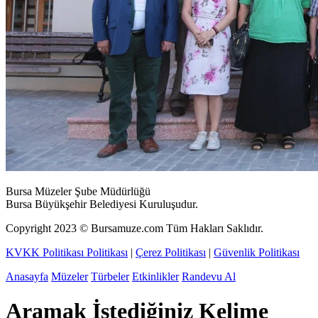
Bursa Müzeler Şube Müdürlüğü
Bursa Büyükşehir Belediyesi Kuruluşudur.
Copyright
2023
© Bursamuze.com Tüm Hakları Saklıdır.
KVKK Politikası Politikası
|
Çerez Politikası
|
Güvenlik Politikası
Anasayfa
Müzeler
Türbeler
Etkinlikler
Randevu Al
Aramak İstediğiniz Kelime