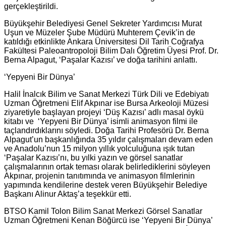
gerçekleştirildi.
Büyükşehir Belediyesi Genel Sekreter Yardımcısı Murat
Uşun ve Müzeler Şube Müdürü Muhterem Çevik’in de
katıldığı etkinlikte Ankara Üniversitesi Dil Tarih Coğrafya
Fakültesi Paleoantropoloji Bilim Dalı Öğretim Üyesi Prof. Dr.
Berna Alpagut, ‘Paşalar Kazısı’ ve doğa tarihini anlattı.
‘Yepyeni Bir Dünya’
Halil İnalcık Bilim ve Sanat Merkezi Türk Dili ve Edebiyatı
Uzman Öğretmeni Elif Akpınar ise Bursa Arkeoloji Müzesi
ziyaretiyle başlayan projeyi ‘Düş Kazısı’ adlı masal öykü
kitabı ve ‘Yepyeni Bir Dünya’ isimli animasyon filmi ile
taçlandırdıklarını söyledi. Doğa Tarihi Profesörü Dr. Berna
Alpagut’un başkanlığında 35 yıldır çalışmaları devam eden
ve Anadolu’nun 15 milyon yıllık yolculuğuna ışık tutan
‘Paşalar Kazısı’nı, bu yılki yazın ve görsel sanatlar
çalışmalarının ortak teması olarak belirlediklerini söyleyen
Akpınar, projenin tanıtımında ve animasyon filmlerinin
yapımında kendilerine destek veren Büyükşehir Belediye
Başkanı Alinur Aktaş’a teşekkür etti.
BTSO Kamil Tolon Bilim Sanat Merkezi Görsel Sanatlar
Uzman Öğretmeni Kenan Böğürcü ise ‘Yepyeni Bir Dünya’