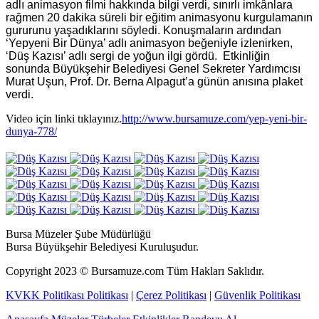
adlı animasyon filmi hakkında bilgi verdi, sınırlı imkânlara
rağmen 20 dakika süreli bir eğitim animasyonu kurgulamanın
gururunu yaşadıklarını söyledi. Konuşmaların ardından
‘Yepyeni Bir Dünya’ adlı animasyon beğeniyle izlenirken,
‘Düş Kazısı’ adlı sergi de yoğun ilgi gördü. Etkinliğin
sonunda Büyükşehir Belediyesi Genel Sekreter Yardımcısı
Murat Uşun, Prof. Dr. Berna Alpagut’a günün anısına plaket
verdi.
Video için linki tıklayınız.
http://www.bursamuze.com/yep-yeni-bir-
dunya-778/
Bursa Müzeler Şube Müdürlüğü
Bursa Büyükşehir Belediyesi Kuruluşudur.
Copyright
2023
© Bursamuze.com Tüm Hakları Saklıdır.
KVKK Politikası Politikası
|
Çerez Politikası
|
Güvenlik Politikası