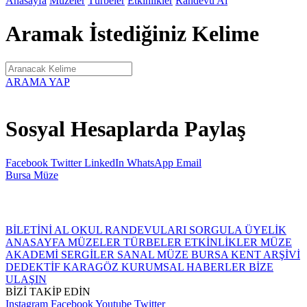
Anasayfa
Müzeler
Türbeler
Etkinlikler
Randevu Al
Aramak İstediğiniz Kelime
ARAMA YAP
Sosyal Hesaplarda Paylaş
Facebook
Twitter
LinkedIn
WhatsApp
Email
Bursa
Müze
BİLETİNİ AL
OKUL RANDEVULARI
SORGULA
ÜYELİK
ANASAYFA
MÜZELER
TÜRBELER
ETKİNLİKLER
MÜZE
AKADEMİ
SERGİLER
SANAL MÜZE
BURSA KENT ARŞİVİ
DEDEKTİF KARAGÖZ
KURUMSAL
HABERLER
BİZE
ULAŞIN
BİZİ TAKİP EDİN
Instagram
Facebook
Youtube
Twitter