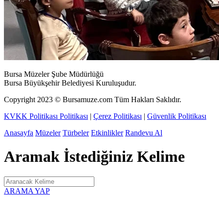
Bursa Müzeler Şube Müdürlüğü
Bursa Büyükşehir Belediyesi Kuruluşudur.
Copyright
2023
© Bursamuze.com Tüm Hakları Saklıdır.
KVKK Politikası Politikası
|
Çerez Politikası
|
Güvenlik Politikası
Anasayfa
Müzeler
Türbeler
Etkinlikler
Randevu Al
Aramak İstediğiniz Kelime
ARAMA YAP