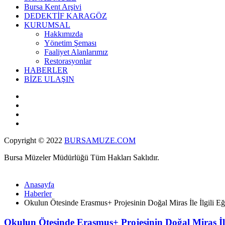
Bursa Kent Arşivi
DEDEKTİF KARAGÖZ
KURUMSAL
Hakkımızda
Yönetim Şeması
Faaliyet Alanlarımız
Restorasyonlar
HABERLER
BİZE ULAŞIN
Copyright © 2022
BURSAMUZE.COM
Bursa Müzeler Müdürlüğü Tüm Hakları Saklıdır.
Anasayfa
Haberler
Okulun Ötesinde Erasmus+ Projesinin Doğal Miras İle İlgili Eğit
Okulun Ötesinde Erasmus+ Projesinin Doğal Miras İle İ