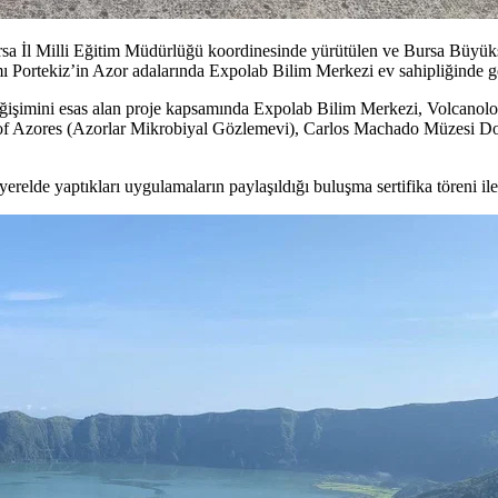
ursa İl Milli Eğitim Müdürlüğü koordinesinde yürütülen ve Bursa Büy
ortekiz’in Azor adalarında Expolab Bilim Merkezi ev sahipliğinde ger
değişimini esas alan proje kapsamında Expolab Bilim Merkezi, Volcano
of Azores (Azorlar Mikrobiyal Gözlemevi), Carlos Machado Müzesi Doğa
 yerelde yaptıkları uygulamaların paylaşıldığı buluşma sertifika töreni ile