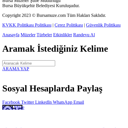
Bursa Müzeler Şube Müdürlüğü
Bursa Büyükşehir Belediyesi Kuruluşudur.
Copyright
2023
© Bursamuze.com Tüm Hakları Saklıdır.
KVKK Politikası Politikası
|
Çerez Politikası
|
Güvenlik Politikası
Anasayfa
Müzeler
Türbeler
Etkinlikler
Randevu Al
Aramak İstediğiniz Kelime
ARAMA YAP
Sosyal Hesaplarda Paylaş
Facebook
Twitter
LinkedIn
WhatsApp
Email
Bursa
Müze