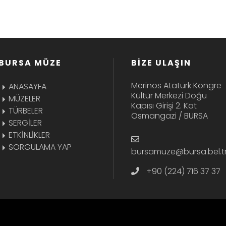
BURSA MÜZE
BİZE ULAŞIN
Merinos Atatürk Kongre
ANASAYFA
Kültür Merkezi Doğu
MÜZELER
Kapısı Girişi 2. Kat
TÜRBELER
Osmangazi / BURSA
SERGİLER
ETKİNLİKLER
SORGULAMA YAP
bursamuze@bursa.bel.t
+90 (224) 716 37 37