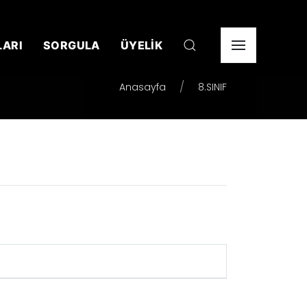
LARI
SORGULA
ÜYELİK
Anasayfa
8.SINIF