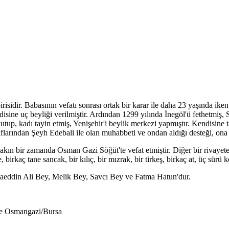
idir. Babasının vefatı sonrası ortak bir karar ile daha 23 yaşında iken
disine uç beyliği verilmiştir. Ardından 1299 yılında İnegöl'ü fethetmiş,
kutup, kadı tayin etmiş, Yenişehir'i beylik merkezi yapmıştır. Kendisine 
rından Şeyh Edebali ile olan muhabbeti ve ondan aldığı desteği, ona h
ın bir zamanda Osman Gazi Söğüt'te vefat etmiştir. Diğer bir rivayete 
e, birkaç tane sancak, bir kılıç, bir mızrak, bir tirkeş, birkaç at, üç sürü 
eddin Ali Bey, Melik Bey, Savcı Bey ve Fatma Hatun'dur.
ne Osmangazi/Bursa