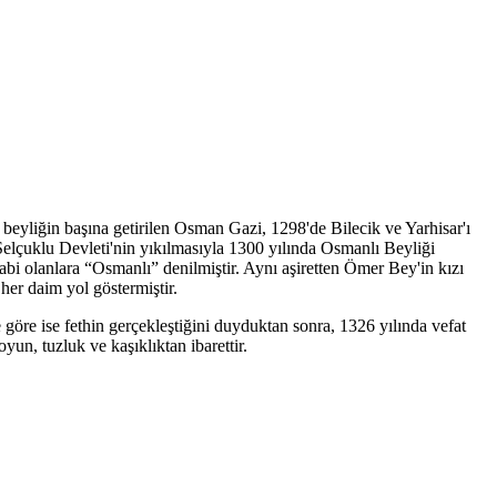
 beyliğin başına getirilen Osman Gazi, 1298'de Bilecik ve Yarhisar'ı
 Selçuklu Devleti'nin yıkılmasıyla 1300 yılında Osmanlı Beyliği
tabi olanlara “Osmanlı” denilmiştir. Aynı aşiretten Ömer Bey'in kızı
er daim yol göstermiştir.
göre ise fethin gerçekleştiğini duyduktan sonra, 1326 yılında vefat
koyun, tuzluk ve kaşıklıktan ibarettir.