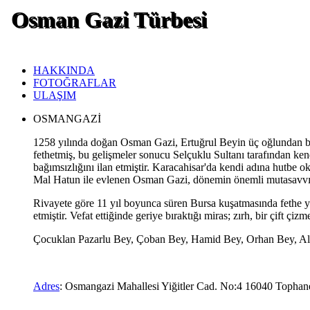
Osman Gazi Türbesi
HAKKINDA
FOTOĞRAFLAR
ULAŞIM
OSMANGAZİ
1258 yılında doğan Osman Gazi, Ertuğrul Beyin üç oğlundan biris
fethetmiş, bu gelişmeler sonucu Selçuklu Sultanı tarafından ken
bağımsızlığını ilan etmiştir. Karacahisar'da kendi adına hutbe o
Mal Hatun ile evlenen Osman Gazi, dönemin önemli mutasavvıfla
Rivayete göre 11 yıl boyunca süren Bursa kuşatmasında fethe yak
etmiştir. Vefat ettiğinde geriye bıraktığı miras; zırh, bir çift çizm
Çocuklan Pazarlu Bey, Çoban Bey, Hamid Bey, Orhan Bey, Ala
Adres
: Osmangazi Mahallesi Yiğitler Cad. No:4 16040 Topha