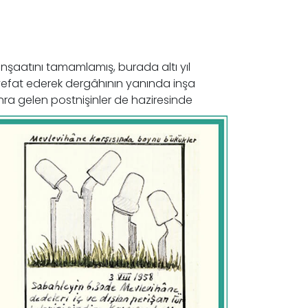
nşaatını tamamlamış, burada altı yıl
 vefat ederek dergâhının yanında inşa
nra gelen postnişinler de haziresinde