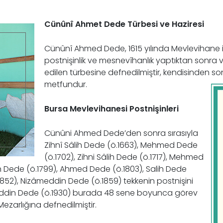
Cünûnî Ahmet Dede Türbesi ve Haziresi
Cünûnî Ahmed Dede, 1615 yılında Mevlevihane i
postnişinlik ve mesnevîhanlık yaptıktan sonra
edilen türbesine defnedilmiştir, kendisinden so
metfundur.
Bursa Mevlevihanesi Postnişinleri
Cünûni Ahmed Dede’den sonra sırasıyla
Zihnî Sâlih Dede (ö.1663), Mehmed Dede
(ö.1702), Zihni Sâlih Dede (ö.1717), Mehmed
ah Dede (ö.1799), Ahmed Dede (ö.1803), Salih Dede
852), Nizâmeddin Dede (ö.1859) tekkenin postnişini
eddin Dede (ö.1930) burada 48 sene boyunca görev
ezarlığına defnedilmiştir.