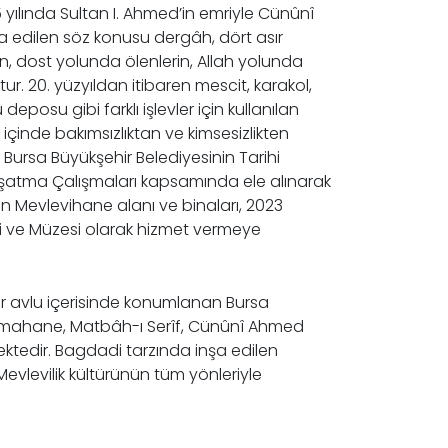
 yılında Sultan I. Ahmed’in emriyle Cünûnî
 edilen söz konusu dergâh, dört asır
n, dost yolunda ölenlerin, Allah yolunda
ştur. 20. yüzyıldan itibaren mescit, karakol,
eposu gibi farklı işlevler için kullanılan
çinde bakımsızlıktan ve kimsesizlikten
. Bursa Büyükşehir Belediyesinin Tarihi
aşatma Çalışmaları kapsamında ele alınarak
en Mevlevihane alanı ve binaları, 2023
i ve Müzesi olarak hizmet vermeye
bir avlu içerisinde konumlanan Bursa
emahane, Matbâh-ı Serîf, Cünûnî Ahmed
tedir. Bagdadi tarzında inşa edilen
vlevilik kültürünün tüm yönleriyle