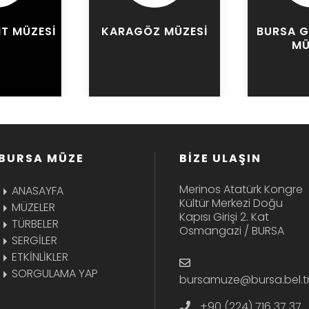
T MÜZESI
KARAGÖZ MÜZESI
BURSA G
MÜ
BURSA MÜZE
BİZE ULAŞIN
Merinos Atatürk Kongre
ANASAYFA
Kültür Merkezi Doğu
MÜZELER
Kapısı Girişi 2. Kat
TÜRBELER
Osmangazi / BURSA
SERGİLER
ETKİNLİKLER
SORGULAMA YAP
bursamuze@bursa.bel.t
+90 (224) 716 37 37