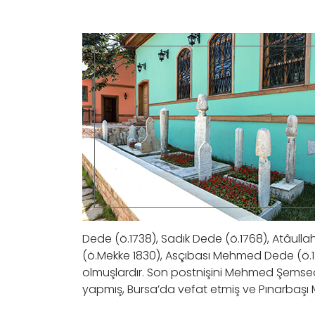
Dede (ö.1738), Sadık Dede (ö.1768), Atâull
(ö.Mekke 1830), Asçıbası Mehmed Dede (ö.1
olmuşlardır. Son postnişini Mehmed Şems
yapmış, Bursa’da vefat etmiş ve Pınarbaşı M