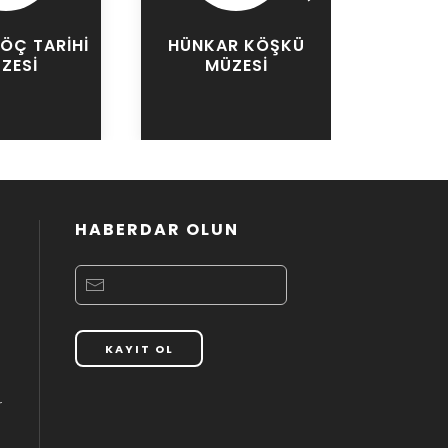
ÖÇ TARIHI
HÜNKAR KÖŞKÜ
MERIN
ZESI
MÜZESI
M
HABERDAR OLUN
KAYIT OL
r