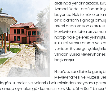
arasında yer almaktadır. 1615
Ahmed Dede tarafından inşa
boyunca Hak ile hâk olanları
birlik olanların sığınağı olmu
askeri depo ve son olarak su d
Mevlevihane binaları zaman i
harap hale gelerek yıkılmıştır
Kültürel Mirası Koruma ve Y
yeniden ihyası gerçekleştiril
yılından Bursa Mevlevihanes
başlamıştır.
Hisar’da, sur dibinde geniş 
Mevlevihanesi ve Müzesi; S
degân Hücreleri ve Selamlık bölümlerinden meydana gelmek
ahsap oymaları göz kamaştırırken, Matbâh-ı Serîf binası Me